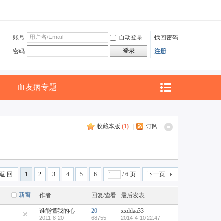
账号
自动登录
找回密码
登录
密码
注册
血友病专题
收藏本版
(
1
)
|
订阅
返 回
1
2
3
4
5
6
/ 6 页
下一页
新窗
作者
回复/查看
最后发表
谁能懂我的心
20
xxddaa33
2011-8-20
68755
2014-4-10 22:47