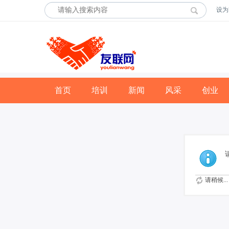
设为
首页
培训
新闻
风采
创业
请稍候...