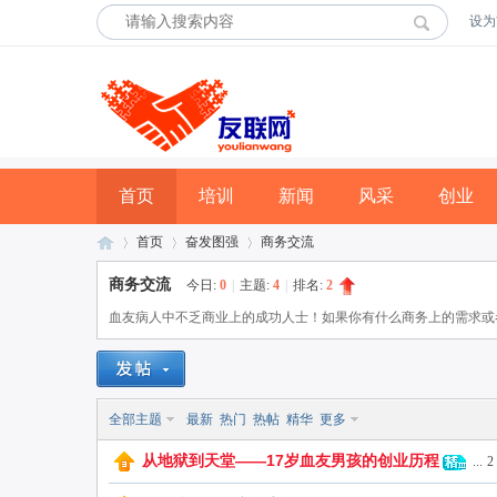
设为
首页
培训
新闻
风采
创业
首页
奋发图强
商务交流
商务交流
今日:
0
|
主题:
4
|
排名:
2
血友病人中不乏商业上的成功人士！如果你有什么商务上的需求或
友
»
›
›
全部主题
最新
热门
热帖
精华
更多
从地狱到天堂——17岁血友男孩的创业历程
...
2