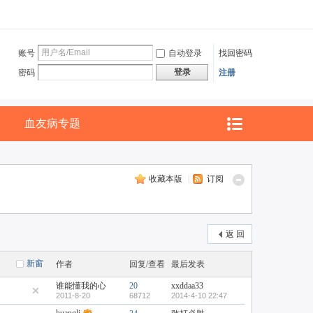
账号
自动登录
找回密码
登录
密码
注册
血友病专题
收藏本版
|
订阅
返 回
新窗
作者
回复/查看
最后发表
谁能懂我的心
20
xxddaa33
2011-8-20
68712
2014-4-10 22:47