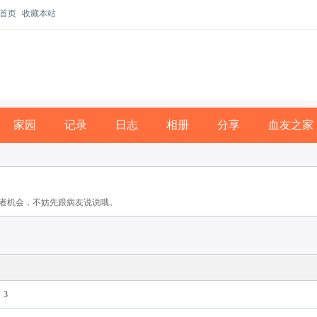
首页
收藏本站
家园
记录
日志
相册
分享
血友之家
者机会，不妨先跟病友说说哦。
3