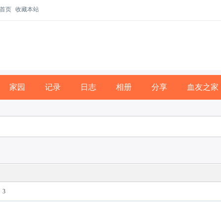
首页
收藏本站
家园
记录
日志
相册
分享
血友之家
3