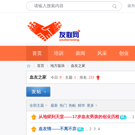
设为
首页
培训
新闻
风采
创业
首页
地方版块
血友之家
血友之家
今日:
0
|
主题:
1
|
排名:
233
友
»
›
›
全部主题
最新
热门
热帖
精华
更多
从地狱到天堂——17岁血友男孩的创业历程
...
2
血友情——不离不弃
...
2
3
4