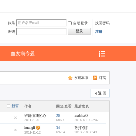
账号
自动登录
找回密码
登录
密码
注册
血友病专题
收藏本版
|
订阅
返 回
新窗
作者
回复/查看
最后发表
谁能懂我的心
20
xxddaa33
2011-8-20
68690
2014-4-10 22:47
huangli
34
敢打必胜
69764
2013-7-8 08:43
2011-11-12