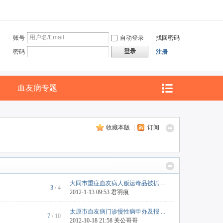
账号
自动登录
找回密码
登录
密码
注册
血友病专题
收藏本版
|
订阅
大同市重症血友病人贩运毒品被抓 ...
3
/ 4
2012-1-13 09:53
君羽痕
太原市血友病门诊慢性病申办及报 ...
7
/ 10
2012-10-18 21:58
关公哥哥