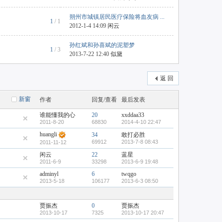
朔州市城镇居民医疗保险将血友病 ...
1
/ 1
2012-1-4 14:09
闲云
孙红斌和孙喜斌的泥塑梦
1
/ 3
2013-7-22 12:40
似黛
返 回
新窗
作者
回复/查看
最后发表
谁能懂我的心
20
xxddaa33
2011-8-20
68830
2014-4-10 22:47
huangli
34
敢打必胜
69912
2013-7-8 08:43
2011-11-12
闲云
22
蓝星
2011-6-9
33298
2013-6-9 19:48
adminyl
6
twqgo
2013-5-18
106177
2013-6-3 08:50
贾振杰
0
贾振杰
2013-10-17
7325
2013-10-17 20:47