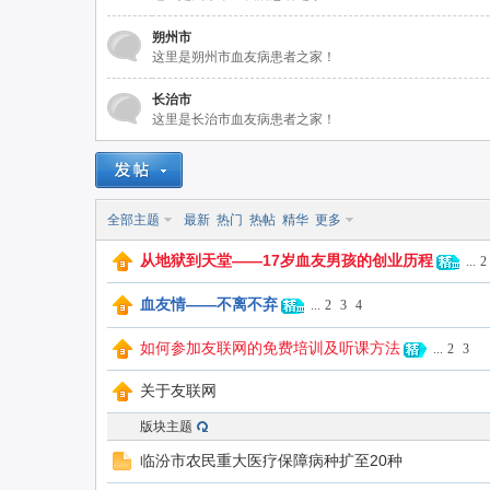
朔州市
这里是朔州市血友病患者之家！
联
长治市
这里是长治市血友病患者之家！
全部主题
最新
热门
热帖
精华
更多
从地狱到天堂——17岁血友男孩的创业历程
...
2
网
血友情——不离不弃
...
2
3
4
如何参加友联网的免费培训及听课方法
...
2
3
关于友联网
版块主题
临汾市农民重大医疗保障病种扩至20种