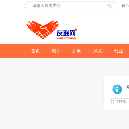
设为
首页
培训
新闻
风采
创业
请稍候...