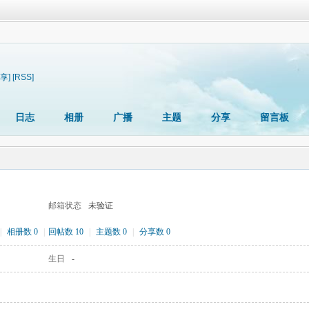
享]
[RSS]
日志
相册
广播
主题
分享
留言板
邮箱状态
未验证
|
相册数 0
|
回帖数 10
|
主题数 0
|
分享数 0
生日
-