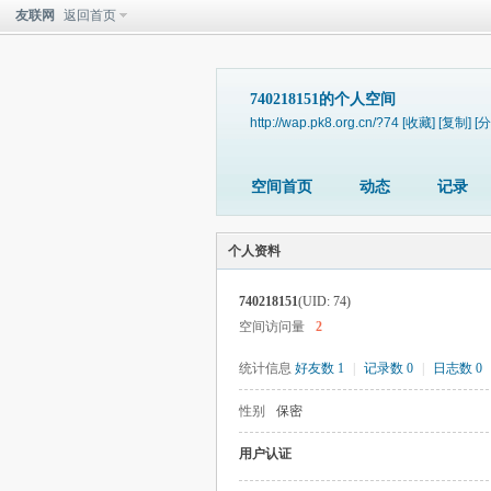
友联网
返回首页
740218151的个人空间
http://wap.pk8.org.cn/?74
[收藏]
[复制]
[分
空间首页
动态
记录
个人资料
740218151
(UID: 74)
空间访问量
2
统计信息
好友数 1
|
记录数 0
|
日志数 0
性别
保密
用户认证