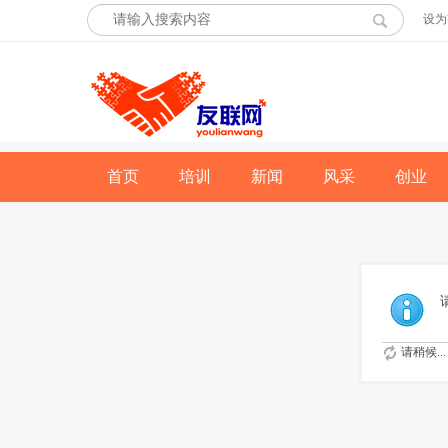
设为
首页
培训
新闻
风采
创业
请稍候...