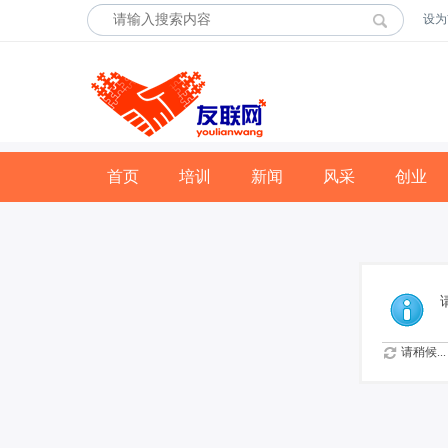
设为
首页
培训
新闻
风采
创业
请稍候...