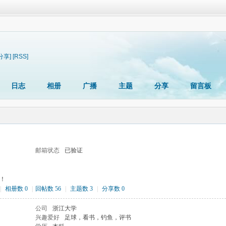
分享]
[RSS]
日志
相册
广播
主题
分享
留言板
邮箱状态
已验证
！
|
相册数 0
|
回帖数 56
|
主题数 3
|
分享数 0
公司
浙江大学
兴趣爱好
足球，看书，钓鱼，评书