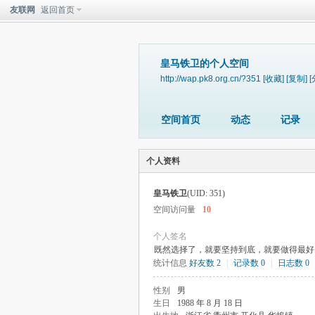
友联网
返回首页
皇马铁卫的个人空间
http://wap.pk8.org.cn/?351
[收藏]
[复制]
[
空间首页
动态
记录
个人资料
皇马铁卫
(UID: 351)
空间访问量
10
个人签名
既然选择了，就要坚持到底，就要做得最好
统计信息
好友数 2
|
记录数 0
|
日志数 0
性别
男
生日
1988 年 8 月 18 日