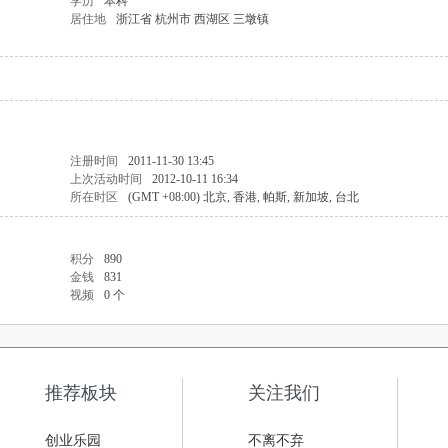
学历
本科
居住地
浙江省 杭州市 西湖区 三墩镇
注册时间
2011-11-30 13:45
上次活动时间
2012-10-11 16:34
所在时区
(GMT +08:00) 北京, 香港, 帕斯, 新加坡, 台北
积分
890
金钱
831
视频
0 个
推荐板块
关注我们
创业乐园
不离不弃