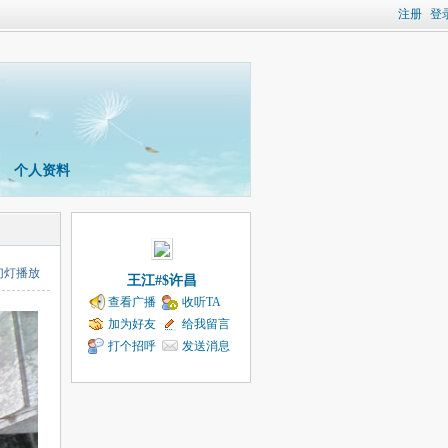
注册
登
个人资料
幻灯播放
王江#$许昌
查看广播
收听TA
加为好友
给我留言
打个招呼
发送消息