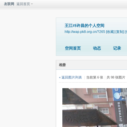
友联网
返回首页
王江#$许昌的个人空间
http://wap.pk8.org.cn/?265
[收藏]
[复制]
[
空间首页
动态
记录
相册
« 返回图片列表
|
当前第 6 张
|
共 98 张图片