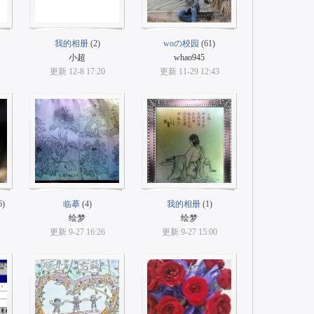
我的相册
(2)
woの校园
(61)
小超
whao945
更新 12-8 17:20
更新 11-29 12:43
6)
临摹
(4)
我的相册
(1)
绘梦
绘梦
更新 9-27 16:26
更新 9-27 15:00