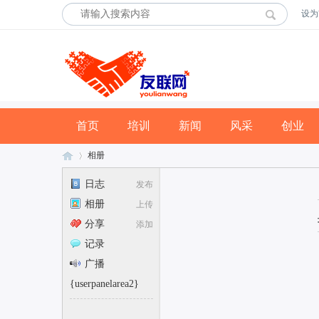
设为
首页
培训
新闻
风采
创业
相册
日志
发布
相册
上传
友
›
分享
添加
记录
广播
{userpanelarea2}