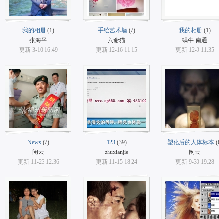
我的相册
(1)
手绘艺术墙
(7)
我的相册
(1)
张海平
六命猫
蜗牛-南通
更新 3-10 16:49
更新 12-16 11:15
更新 12-9 11:35
News
(7)
123
(39)
塑化后的人体标本
(
闲云
zhuxianjie
闲云
更新 11-23 12:36
更新 11-15 18:24
更新 9-30 19:28