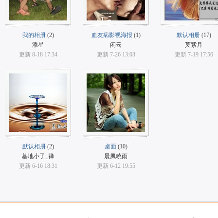
我的相册
(2)
血友病影视海报
(1)
默认相册
(17)
添星
闲云
莫紫月
更新 8-18 17:34
更新 7-26 13:03
更新 7-19 17:56
默认相册
(2)
桌面
(10)
基地小子_禅
晨風曉雨
更新 6-16 18:31
更新 6-12 19:55