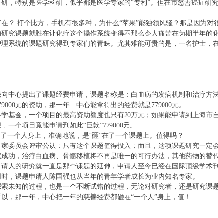
，特别是医学科研，似乎都是医学专家的“专利”。但在市慈善癌症研究
？ 打个比方，手机有很多种，为什么“苹果”能独领风骚？那是因为对很
的研究课题就胜在让化疗这个操作系统变得不那么令人痛苦在为期半年的
系统的课题研究得到专家们的青睐。尤其难能可贵的是，一名护士，在护
强向中心提出了课题经费申请，课题名称是：白血病的发病机制和治疗方
00元的资助，那一年，中心能拿得出的经费就是779000元。
基金，一个项目的最高资助额度也只有20万元；如果能申请到上海市自
一个项目竟能申请到如此“巨款”779000元。
了一个人身上，准确地说，是“砸”在了一个课题上。值得吗？
委员会评审公认：只有这个课题值得投入；而且，这项课题研究一定会
究成功，治疗白血病、骨髓移植将不再是唯一的可行办法，其他药物的替
人的研究就一直是那个课题的延伸，申请人至今已经在国际顶级学术刊物
同时，课题申请人陈国强也从当年的青年学者成长为业内知名专家。
未知的过程，也是一个不断试错的过程，无论对研究者，还是研究课题
以，那一年，中心把一年的慈善经费都砸在“一个人”身上，值！