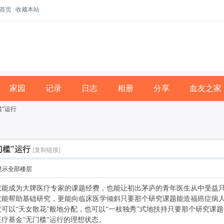
首页
收藏本站
家园
记录
日志
相册
分享
血友之家
”运行
门槛”运行
[复制链接]
显示全部楼层
成为大牌医疗专家的课题经费，也能让初出茅庐的青年医生从中受益只
帮助基础研究，更能向临床医学倾斜只要那个研究课题能造福癌症病
以“天女散花”般地分配，也可以“一枝独秀”式地扶持只要那个研究课题
基金“无门槛”运行的理想状态。