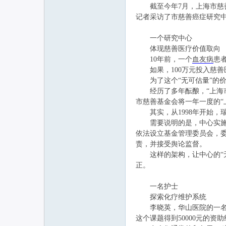
截至今年7月，上海市慈善癌
记者采访了市慈善癌症研究
联
一个研究中心
体现慈善医疗价值取向
10年前，一个
血友病
患
如果，100万元投入慈善医
为了这个“无可估量”的价
经历了多年酝酿，“上海市
市慈善基金会将一年一度的“
其实，从1998年开始，瑞
需要说明的是，中心实施主
网
依法设立基金管理委员会，
责，并接受舆论监督。
这样的架构，让中心的“无
正。
一名护士
探索化疗维护系统
李晓英，华山医院的一名护士
这个课题得到50000元的资