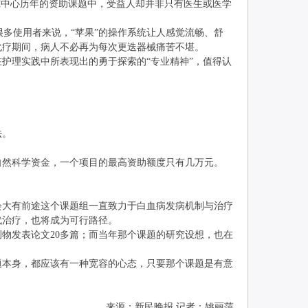
中心历年的资助课题中，受益人却并非只有医生或医学
多使用者来说，“苹果”的操作系统让人感觉流畅、舒
化疗期间，病人不必再为每次更迭器械痛苦不堪。
理实践中所表现出的勇于探索的“专业精神”，值得认
法。
然科学资金，一个项目的最高资助额度只有几万元。
大有前途这个课题组一直致力于白血病发病机制与治疗
代治疗，也将成为可行路径。
发表论文20多篇；而当年那个课题的研究设想，也在
本身，都应该有一种宽容的心态，只要那个课题是有意
来源：新民晚报 记者：姚丽萍