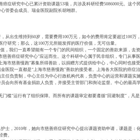
症研究中心已累计资助课题53项，共涉及科研经费5086000元。这个
中心管委会成员、瑞金医院副院长胡翊群。
者，从出生维持到60岁，需要费用100万元，如今的费用肯定要超过100
疗研究；那么，这100万元所能发挥的医疗价值，无可估量。
值，我们一直希望能有一个专门的民间组织，一个固定的善款来源，去资
慈善癌症研究中心”应运而生。这个科研中心属于民非组织，专门从事医
上海市慈善慢跑”募集所得善款，以捐赠方式提供给中心，中心同时也接
金医院一直都是“上海市慈善慢跑”善款的接受者。上海各大医院的癌症治
任负责制，中心主任为中心行政机构代表，负责中心的运营和课题实施
委员会向所有基金捐款人负责，并接受主管部门和舆论监督。中心的最高
门槛”运行有了组织保障。而所有的课题审定都要遵循“回避制度”，凡
，2010年，她向市慈善癌症研究中心提出课题资助申请，课题是：化
助经费。