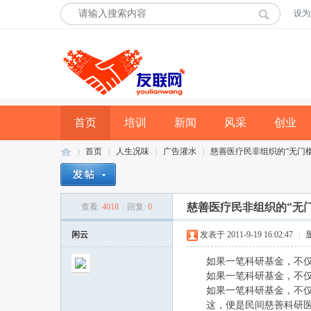
设为
首页
培训
新闻
风采
创业
首页
人生况味
广告灌水
慈善医疗民非组织的“无门槛
慈善医疗民非组织的“无
查看:
4018
|
回复:
0
友
»
›
›
›
闲云
发表于 2011-9-19 16:02:47
|
如果一笔科研基金，不仅能
如果一笔科研基金，不仅能
如果一笔科研基金，不仅可
这，便是民间慈善科研医疗