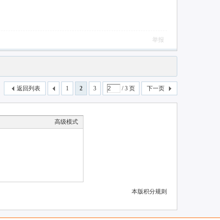
举报
返回列表
1
2
3
/ 3 页
下一页
高级模式
本版积分规则