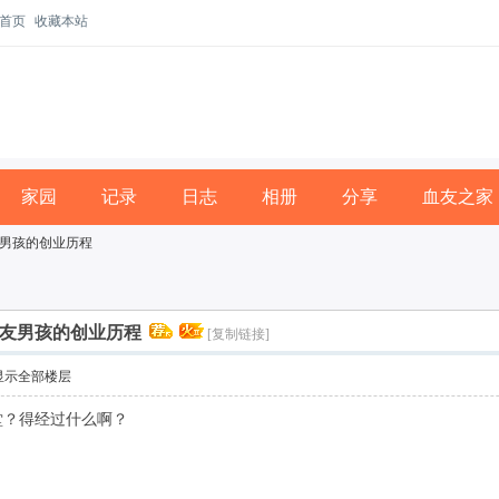
首页
收藏本站
家园
记录
日志
相册
分享
血友之家
友男孩的创业历程
血友男孩的创业历程
[复制链接]
显示全部楼层
堂？得经过什么啊？