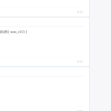
举报
so_e113:}
举报