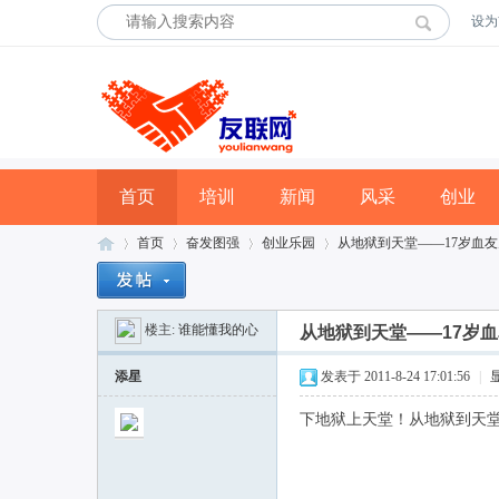
设为
首页
培训
新闻
风采
创业
首页
奋发图强
创业乐园
从地狱到天堂——17岁血
楼主:
谁能懂我的心
从地狱到天堂——17岁
友
»
›
›
›
添星
发表于 2011-8-24 17:01:56
|
下地狱上天堂！从地狱到天