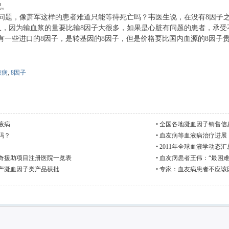
况。
题，像萧军这样的患者难道只能等待死亡吗？韦医生说，在没有8因子之
人，因为输血浆的量要比输8因子大很多，如果是心脏有问题的患者，承受
一些进口的8因子，是转基因的8因子，但是价格要比国内血源的8因子贵
液病
,
8因子
液病
•
全国各地凝血因子销售信息表
吗？
•
血友病等血液病治疗进展
•
2011年全球血液学动态汇
奇援助项目注册医院一览表
•
血友病患者王伟：“最困难
产凝血因子类产品获批
•
专家：血友病患者不应该