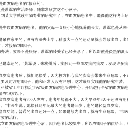
是血友病患者的“救命药”。
萧军的主治医师，她非常欣赏这个小伙子。
某大学就读生物专业的研究生了，在血友病患者中，能像他这样考上研
中度血友病的患者。他的父母一直很小心地抚养他长大。萧军也是从来
呆在家里的，没有办法去上学，稍微大一点的运动量就会导致出血，出血
，才接触到8因子。
法，效果不是很好，萧军的膝关节已经变形了，所以即使是炎热的夏天
是幸运的。”萧军说，来杭州后，接触到一些血友病的病友，发现许多病
友病患者后，就拒绝接受，因为校方担心我的疾病会带来生命危险，不过
只要及时注射8因子，他和正常人没有区别，这才最终实现他的研究生梦。
被省卫生厅指定为省级血友病信息管理中心，开始进行全省的血友病患
龄在19岁以下。
血友病患者有700人左右，患者年龄都不大，因为早些年8因子还没有用
。”韦医生说，她接触到年纪最大的患者是65岁，患的是轻型血友病。
血功能，普通的出血还好一点，如果是颅内出血，就有生命危险。”韦医
有效的治疗。
血友病信息管理中心后，因为患者比较集中，所以在8因子的供给上，相