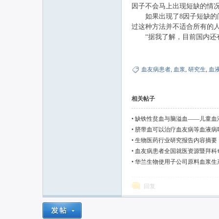
因子不会马上出现短缺的情
如果出现了8因子短缺的问
过这种方法并不适合所有的
“据我了解，目前国内还有
血友病患者
,
血浆
,
研究生
,
血
相关帖子
•
缺铁性贫血与脑溢血——儿童血
•
脐带血可以治疗血友病等血液病
•
生物医药行业研究报告内容摘要
•
血友病患者全国就医资源暨拜科
•
华兰生物使用子公司原料血浆生
回复