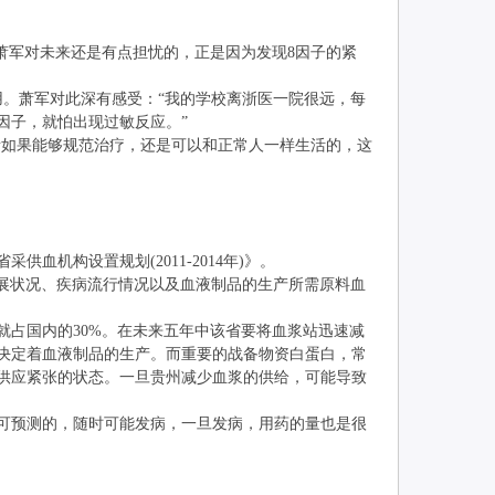
”萧军对未来还是有点担忧的，正是因为发现8因子的紧
。萧军对此深有感受：“我的学校离浙医一院很远，每
因子，就怕出现过敏反应。”
如果能够规范治疗，还是可以和正常人一样生活的，这
机构设置规划(2011-2014年)》。
展状况、疾病流行情况以及血液制品的生产所需原料血
就占国内的30%。在未来五年中该省要将血浆站迅速减
决定着血液制品的生产。而重要的战备物资白蛋白，常
供应紧张的状态。一旦贵州减少血浆的供给，可能导致
可预测的，随时可能发病，一旦发病，用药的量也是很