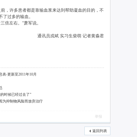
前，许多患者都是靠输血浆来达到帮助凝血的目的，不
不了过多的输血。
三倍左右。”萧军说。
通讯员戎斌 实习生柴萌 记者黄淼君
-更新至2011年10月
总
的时候已经过去了”
因为抑制物风险而放弃治疗
举报
返回列表