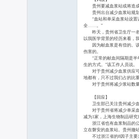
贵州要减血浆站或将造成
贵州出台减少血浆站规划
“血站和单采血浆站设置调
全……。”
昨天，贵州省卫生厅一名不
以我医学背景的经历来看，
因为献血浆是有偿的。该工
伤害的。
“正常的献血间隔期是半年
生的方式。”该工作人员说。
对于贵州减少血浆供应可能
地都有，只不过我们占的比
对于贵州将减少浆站数量，
【回应】
卫生部已关注贵州减少血
对于贵州省将减少单采血浆
减为1家，上海生物制品研究
浙江省也有血浆制品的公司
立在磐安的血浆站。贵州撤
不过浙江省的8因子主要来