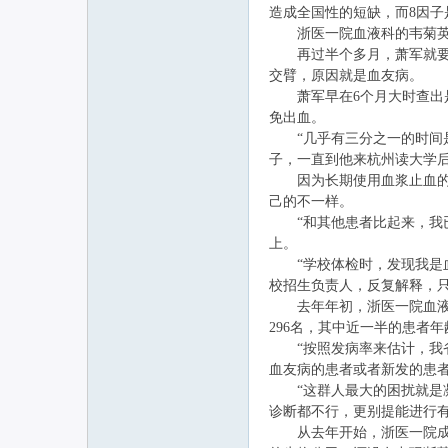
造成全国性的短缺，而8因子
浙医一院血液科的韦菊英是
再过半个多月，萧军就要到
联
交臂，原因就是血友病。
萧军早在6个月大时查出是
免出血。
“几乎有三分之一的时间是
子，一直到他来杭州读大学后
因为长期使用血浆止血的办
己的不一样。
“和其他患者比起来，我已
上。
网
“学校体检时，发现我是血
校招生负责人，反复解释，
去年年初，浙医一院血液科
296名，其中近一半的患者年
“按照发病率来估计，我省
血友病的患者或者新发的患者
“这群人最大的困扰就是凝
诊断都不行，更别提能进行
从去年开始，浙医一院成立