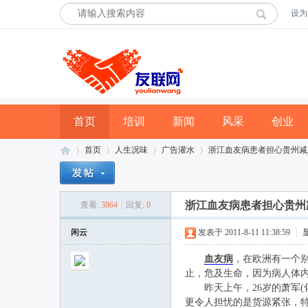
设为
首页
培训
新闻
风采
创业
首页
人生况味
广告灌水
浙江血友病患者担心贵州减
浙江血友病患者担心贵州
查看:
3864
|
回复:
0
友
»
›
›
›
闲云
发表于 2011-8-11 11:38:59
|
血友病
，在欧洲有一个别
止，危及生命，因为病人体内
昨天上午，26岁的萧军(
更令人担忧的是货源紧张，