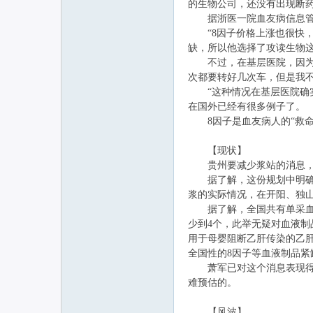
的生物公司，还没有出现断
据浙医一院血友病信息管理
“8因子价格上涨也很快，我
缺，所以他选择了攻读生物
不过，在基层医院，因为血
次都要转好几次车，但是我不
“这种情况在基层医院确实
在国外已经有很多例子了。
8因子是血友病人的“救命
【现状】
贵州要减少浆站的消息，对于
据了解，这份规划中明确规
浆的实际情况，在开阳、独山
据了解，全国共有单采血浆站
少到4个，此举无疑对血液
用于母婴阻断乙肝传染的乙
全国性的8因子等血液制品
萧军已对这个消息表现得忧
难预估的。
【风波】