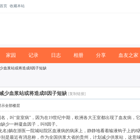
首页
收藏本站
家园
记录
日志
相册
分享
血友之家
少血浆站或将造成8因子短缺
减少血浆站或将造成8因子短缺
[复制链接]
显示全部楼层
名，叫“皇室病”，因为在19世纪中期，欧洲各大王室都出现了血友病，
缺少一种凝血因子，叫8因子。
化名)躺在浙医一院城站院区血液病的病床上，静静地看着输液钩子上的8
特别是最近有消息称，作为全国供浆大省的贵州，计划减少供浆站，这意味