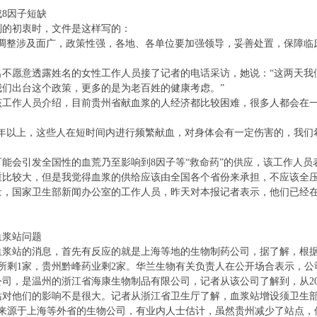
8因子短缺
的初衷时，文件是这样写的：
整涉及面广，政策性强，各地、各单位要加强领导，妥善处置，保障临
愿意透露姓名的女性工作人员接了记者的电话采访，她说：“这两天我
我们出台这个政策，更多的是为老百姓的健康考虑。”
作人员介绍，目前贵州省献血浆的人经济都比较困难，很多人都会在一个
以上，这些人在短时间内进行频繁献血，对身体会有一定伤害的，我们
会引发全国性的血荒乃至影响到8因子等“救命药”的供应，该工作人员
重比较大，但是我觉得血浆的供给应该由全国各个省份来承担，不应该全压
国家卫生部新闻办公室的工作人员，昨天对本报记者表示，他们已经在
浆站问题
站的消息，首先有反应的就是上海等地的生物制药公司，据了解，根据
所剩1家，贵州黔峰药业剩2家。华兰生物有关负责人在公开场合表示，
，是温州的浙江省海康生物制品有限公司，记者从该公司了解到，从20
站对他们的影响不是很大。记者从浙江省卫生厅了解，血浆站增设须卫生
源于上海等外省的生物公司，有业内人士估计，虽然贵州减少了站点，但