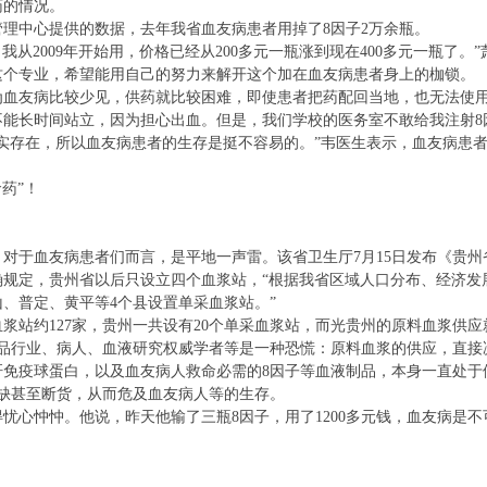
药的情况。
中心提供的数据，去年我省血友病患者用掉了8因子2万余瓶。
从2009年开始用，价格已经从200多元一瓶涨到现在400多元一瓶了。
这个专业，希望能用自己的努力来解开这个加在血友病患者身上的枷锁。
友病比较少见，供药就比较困难，即使患者把药配回当地，也无法使用
能长时间站立，因为担心出血。但是，我们学校的医务室不敢给我注射8
存在，所以血友病患者的生存是挺不容易的。”韦医生表示，血友病患者
药”！
血友病患者们而言，是平地一声雷。该省卫生厅7月15日发布《贵州省采供血
定，贵州省以后只设立四个血浆站，“根据我省区域人口分布、经济发
、普定、黄平等4个县设置单采血浆站。”
约127家，贵州一共设有20个单采血浆站，而光贵州的原料血浆供应
制品行业、病人、血液研究权威学者等是一种恐慌：原料血浆的供应，直接
肝免疫球蛋白，以及血友病人救命必需的8因子等血液制品，本身一直处于
紧缺甚至断货，从而危及血友病人等的生存。
心忡忡。他说，昨天他输了三瓶8因子，用了1200多元钱，血友病是不