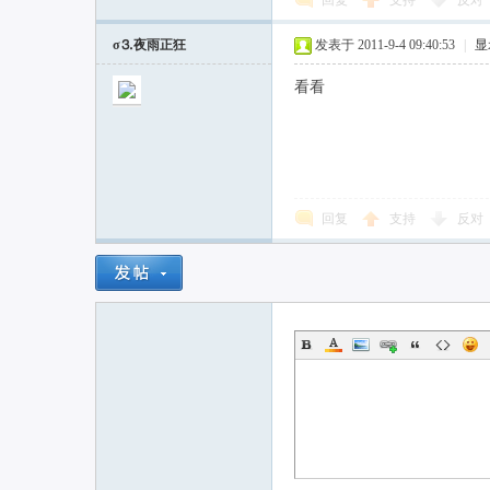
回复
支持
反对
σ⒊夜雨正狂
发表于 2011-9-4 09:40:53
|
显
看看
回复
支持
反对