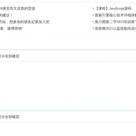
到便宜而又优质的货源
•
【课程】JavaScript源码
的建议！
•
搜索引擎核心技术详细讲解
正式开始，想参加的朋友赶紧加入把
•
第六期第二节SEO培训课
博客、微博营销”
•
友联网2021公益技能培
显示全部楼层
显示全部楼层