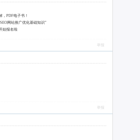
，PDF电子书！
“SEO网站推广优化基础知识”
训开始报名啦
举报
举报