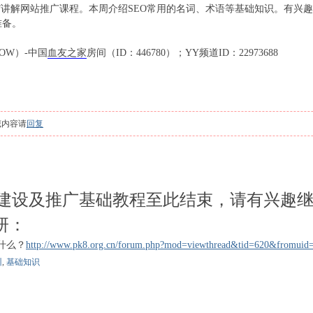
解网站推广课程。本周介绍SEO常用的名词、术语等基础知识。有兴趣
准备。
W）-中国
血友之家
房间（ID：446780）；YY频道ID：22973688
：
藏内容请
回复
网站建设及推广基础教程至此结束，请有兴趣
研：
什么？
http://www.pk8.org.cn/forum.php?mod=viewthread&tid=620&fromuid
训
,
基础知识