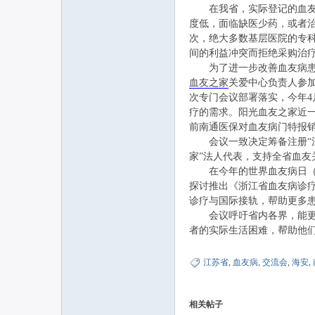
在我省，实际登记的血友病
度低，面临缺医少药，或者
次，绝大多数基层医院的专
联
间的利益冲突而拒绝采购治
为了进一步改善血友病患者
血友之家
关爱中心负责人参
次专门会议部署落实，今年4
疗的需求。阳光血友之家近
前南通医保对血友病门特报
会议一致决定筹备注册“江
家”法人代表，支持全省血友
在今年的世界血友病日（4
网
探讨推出《浙江省血友病诊
诊疗与国际接轨，帮助更多
会议呼吁省内各界，能更多
者的实际生活困难，帮助他
江苏省
,
血友病
,
交流会
,
海安
,
相关帖子