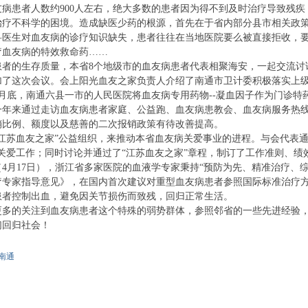
患者人数约900人左右，绝大多数的患者因为得不到及时治疗导致残疾
治疗不科学的困境。造成缺医少药的根源，首先在于省内部分县市相关政
科医生对血友病的诊疗知识缺失，患者往往在当地医院要么被直接拒收，
疗血友病的特效救命药……
的生存质量，本省8个地级市的血友病患者代表相聚海安，一起交流讨
加了这次会议。会上阳光血友之家负责人介绍了南通市卫计委积极落实上级
月底，南通六县一市的人民医院将血友病专用药物--凝血因子作为门诊
一年来通过走访血友病患者家庭、公益跑、血友病患教会、血友病服务热
销比例、额度以及慈善的二次报销政策有待改善提高。
苏血友之家”公益组织，来推动本省血友病关爱事业的进程。与会代表通
关爱工作；同时讨论并通过了“江苏血友之家”章程，制订了工作准则、绩
月17日），浙江省多家医院的血液学专家秉持“预防为先、精准治疗、综
疗专家指导意见》，在国内首次建议对重型血友病患者参照国际标准治疗
患者控制出血，避免因关节损伤而致残，回归正常生活。
的关注到血友病患者这个特殊的弱势群体，参照邻省的一些先进经验，
们回归社会！
南通