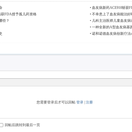
命
•
血友病新药ACE910斩获
友病获FDA授予孤儿药资格
•
不幸患上了血友病能治好
哪些？
•
儿科主治医师儿童血友病诊
•
一种全新的A型血友病基
史
•
诺和诺德血友病创新疗法conc
您需要登录后才可以回帖
登录
|
注册
回帖后跳转到最后一页