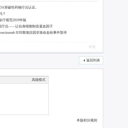
FDA突破性药物疗法认证。
吗？
疗规范2019年版
因疗法——让自身细胞制造凝血因子
izumab II/III期项目因非致命血栓事件暂停
举报
返回列表
高级模式
本版积分规则