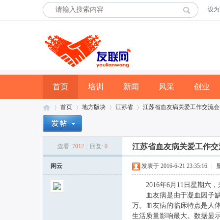
设为
首页
培训
新闻
风采
创业
首页
地方版块
江苏省
江苏省血友病关爱工作交流会
江苏省血友病关爱工作交
查看:
7012
|
回复:
0
友
»
›
›
›
闲云
发表于 2016-6-21 23:35:16
|
2016年6月11日星期六
血友病是由于凝血因子缺乏导致
万。血友病的临床特点是人
生活质量影响最大。数据显示