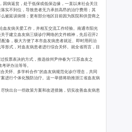
，因病返贫，处于低保或低保边缘，一直以来社会关注
策落实不到位，导致患者无力承担高昂的治疗费用；其
要么被延误病情；更有部分地区目前因为医院和供货商之
论血友病关爱工作，并相互交流工作经验。南通市阳光
关于建立血友病三级诊疗网络的文件精神，先后召开2
特药配备，极大方便了本市血友病患者就近、即时用药治
线等形式，对血友病患者进行综合关怀。就全省而言，目
过投票表决的方式，推选徐州尹仲春为“江苏血友之
效考评办法等等。
合关怀、多学科合作”的血友病规范化诊疗理念，共同
方案进行个体化预防治疗。这一举措将助推浙江省血友病
尽快出台一些政策方案和改进措施，切实改善血友病患