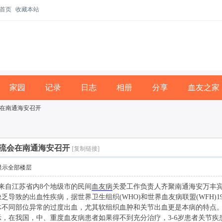
首页
收藏本站
家园
记录
日志
相册
分享
血友之家
在南通海安召开
流会在南通海安召开
[复制链接]
显示全部楼层
，来自江苏省内8个地级市的民间
血友病
关爱工作负责人齐聚南通海安万丰
的出血性疾病，据世界卫生组织(WHO)和世界血友病联盟(WFH)1990
体不同部位异常的过度出血，尤其软组织血肿和关节出血更是本病的特点
，在我国，中、重度血友病患者如果得不到充分治疗，3-6岁患者关节疾