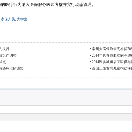
师的医疗行为纳入医保服务医师考核并实行动态管理。
,
参保人员
,
大学生
先执行
•
常州大病保险最高补偿70
政策作调整
•
2014年长春市血友病等
试点
•
2014潍坊城镇居民医保
待遇标准的通知
•
百因止血友病儿童捐助项