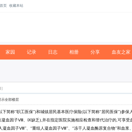
首页
收藏本站
家园
记录
日志
相册
分享
血友之家
]
显示全部楼层
下简称“职工医保”)和城镇居民基本医疗保险(以下简称“居民医保”)参保
传性凝血因子Ⅷ、Ⅸ缺乏),并在指定医院实施相应检查和替代治疗的,可享
凝血因子Ⅷ”、“重组人凝血因子Ⅷ”、“冻干人凝血酶原复合物”和血浆