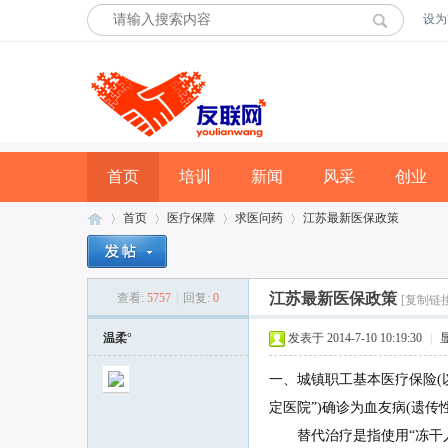
设为
首页
培训
新闻
风采
创业
首页
医疗保障
求医问药
江苏最新医保政策
江苏最新医保政策
查看:
5757
|
回复:
0
[复制链接
友
»
›
›
›
温柔°
发表于 2014-7-10 10:19:30
|
一、城镇职工基本医疗保险(以
定医院”)确诊为血友病(遗
替代治疗是指使用“冻干人