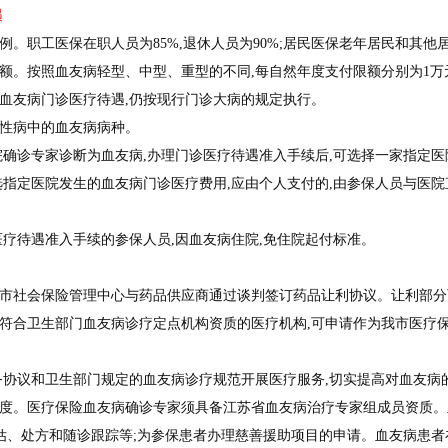
遇
。职工医保在职人员为85%,退休人员为90%;居民医保老年居民和其他居
。按照血友病轻型、中型、重型的不同,每自然年度支付限额分别为1万
血友病门诊医疗待遇,仍按现行门诊大病的规定执行。
性病中的血友病病种。
诊专家诊断为血友病,办理门诊医疗待遇准入手续后,可选择一家指定医
定医院发生的血友病门诊医疗费用,应由个人支付的,由参保人员与医院直
待遇准入手续的参保人员,因血友病住院,免住院起付标准。
市社会保险管理中心与药品供应商通过谈判签订药品让利协议。让利部分
符合卫生部门血友病诊疗定点机构资质的医疗机构,可申请作为我市医疗保
议和卫生部门规定的血友病诊疗规范开展医疗服务,切实提高对血友病
度。医疗保险血友病确诊专家须具备江苏省血友病治疗专家组成员资质。
估、处方和随诊跟踪等;为参保患者办理慈善援助项目的申请。血友病患者