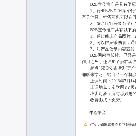
B2B宣传推广是具有供应、
1、行业B2B:针对某个
联
有关信息。销售商也可以在
2、综合B2B:是将各个
B2B宣传推广具有以下的
1、通过线上产品图片、产
2、可以跟踪采购者，通过
3、对产品活动内容宣传，
B2B网站宣传推广已经是
作用之外，还增加了潜在客
起点“SEO公益培训”完
踊跃来学习，给自己一个机
网
上课时间：2013年7月1
上课地点：友联网YY频道：2
培训对象：所有感兴趣的
收费形式：免费。
课程录音：
游客，如果您要查看本帖隐