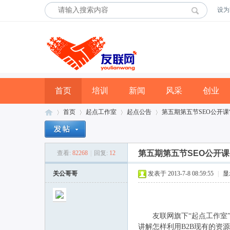
设为
首页
培训
新闻
风采
创业
首页
起点工作室
起点公告
第五期第五节SEO公开课“
第五期第五节SEO公开课
查看:
82268
|
回复:
12
友
»
›
›
›
关公哥哥
发表于 2013-7-8 08:59:55
|
显
友联网旗下“起点工作室”免费
讲解怎样利用B2B现有的资