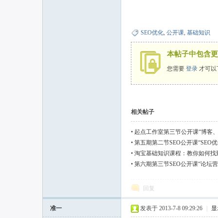
SEO优化
,
公开课
,
基础知识
本帖子中包含更
您需要
登录
才可以
相关帖子
•
起点工作室第三节公开课“博客、
•
第五期第二节SEO公开课“SEO
•
淘宝基础知识课程：教你如何找
•
第六期第三节SEO公开课“论坛营
回复
准一
发表于 2013-7-8 09:29:26
|
显