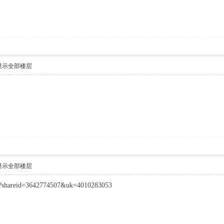
显示全部楼层
！
显示全部楼层
ink?shareid=3642774507&uk=4010283053