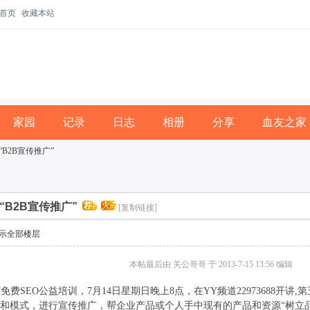
首页
收藏本站
家园
记录
日志
相册
分享
血友之家
B2B宣传推广”
“B2B宣传推广”
[复制链接]
示全部楼层
本帖最后由 关公哥哥 于 2013-7-15 13:56 编辑
SEO公益培训，7月14日星期日晚上8点，在YY频道22973688开讲,
源和模式，进行宣传推广，帮企业产品或个人手中现有的产品和资源“树立