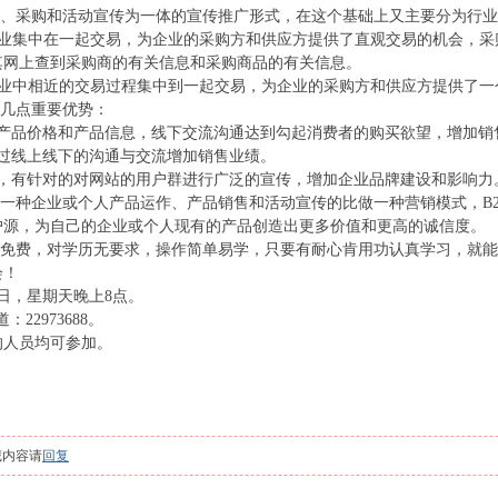
采购和活动宣传为一体的宣传推广形式，在这个基础上又主要分为行业B2
行业集中在一起交易，为企业的采购方和供应方提供了直观交易的机会，采
其网上查到采购商的有关信息和采购商品的有关信息。
行业中相近的交易过程集中到一起交易，为企业的采购方和供应方提供了一
几点重要优势：
品价格和产品信息，线下交流沟通达到勾起消费者的购买欲望，增加销
线上线下的沟通与交流增加销售业绩。
有针对的对网站的用户群进行广泛的宣传，增加企业品牌建设和影响力
一种企业或个人产品运作、产品销售和活动宣传的比做一种营销模式，B2
户源，为自己的企业或个人现有的产品创造出更多价值和更高的诚信度。
全免费，对学历无要求，操作简单易学，只要有耐心肯用功认真学习，就
会！
4日，星期天晚上8点。
2973688。
人员均可参加。
藏内容请
回复