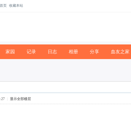
首页
收藏本站
家园
记录
日志
相册
分享
血友之家
:27
|
显示全部楼层