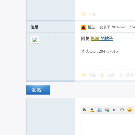
回复
联
崽崽
楼主
|
发表于 2011-6-28 12:54
回复
崽崽
的帖子
本人QQ 1204757015
回复
支持
反对
网