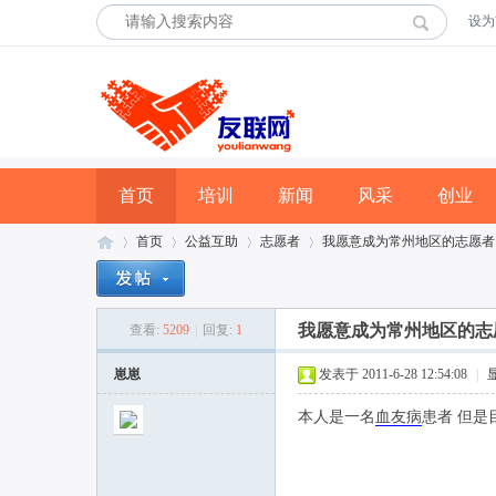
设为
首页
培训
新闻
风采
创业
首页
公益互助
志愿者
我愿意成为常州地区的志愿者
我愿意成为常州地区的志
查看:
5209
|
回复:
1
友
»
›
›
›
崽崽
发表于 2011-6-28 12:54:08
|
本人是一名
血友病
患者 但是