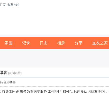
首页
收藏本站
家园
记录
日志
相册
分享
血友之家
愿者
[复制链接]
显示全部楼层
目前身体还好 想多为哦病友服务 常州地区 都可以 只想多认识朋友 呵呵。本人QQ