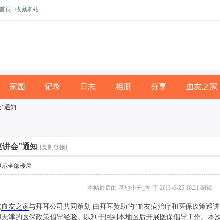
首页
收藏本站
家园
记录
日志
相册
分享
血友之家
”通知
巡讲会”通知
[复制链接]
显示全部楼层
本帖最后由 基地小子_禅 于 2011-6-25 16:21 编辑
北
血友之家
与拜耳公司共同策划 由拜耳赞助的“血友病治疗和医保政策巡讲会
天津的医保政策倡导经验。以利于回到本地区后开展医保倡导工作。本次