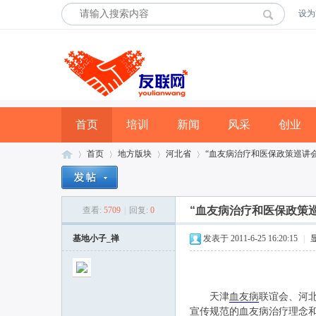
设为
首页
培训
新闻
风采
创业
首页
地方版块
河北省
“血友病治疗和医保政策巡讲会
“血友病治疗和医保政策
查看:
5709
|
回复:
0
友
»
›
›
›
基地小子_禅
发表于 2011-6-25 16:20:15
|
天津
血友病
联谊会、河
宣传规范的血友病治疗理念和