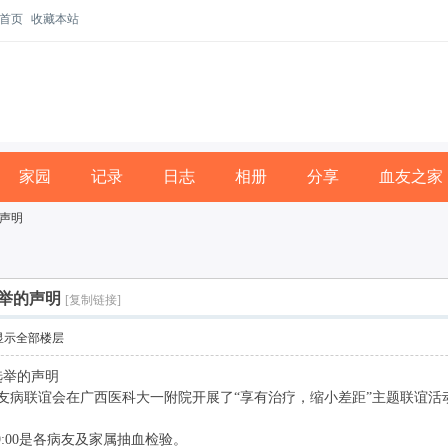
首页
收藏本站
家园
记录
日志
相册
分享
血友之家
声明
举的声明
[复制链接]
显示全部楼层
选举的声明
血友病联谊会在广西医科大一附院开展了“享有治疗，缩小差距”主题联谊活动
9:00是各病友及家属抽血检验。