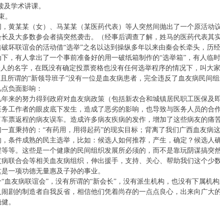
解读及学术讲课。
束。
黄某某（女）、马某某（某医药代表）等人突然间抛出了一个原活动议程
会长及大多数参会者搞突然袭击。（经事后调查了解，姓马的医药代表其
破坏联谊会的活动借“选举”之名以达到操纵多年以来由秦会长牵头，历
，有人拿出了一个事前准备好的用一破纸箱制作的“选举箱”，有人临时
个人的名字，在既没有确定投票资格也没有任何选举程序的情况下，叫大家投
而且所谓的“新领导班子”没有一位是血友病患者，完全违反了血友病民间
点负面影响：
来的努力得到政府对血友病政策（包括新农合和城镇居民职工医保及即将
工作者的眼皮底下发生，造成了恶劣的影响，也导致与医务人员的合作
票返程的病友误车。造成许多病友疾病的发作，增加了这些病友的痛苦
直秉持的：“有药用，用得起药”的现实目标；背离了我们广西血友病这
条件成熟的民主选举，比如：候选人如何推荐，产生，确定？候选人确
程等等。这些是一个健康的民间组织发展所必须的，而不是靠玩阴谋搞突然
友病联合会等相关血友病组织，伸出援手，支持、关心、帮助我们这个少
这是一项功德无量惠及子孙的事业。
血友病联谊会”，没有所谓的“新会长”，没有派生机构，也没有下属机构
剧的制造者自我反省，相信他们凭着尚存的一点点良心，出来向广大的
稳健。