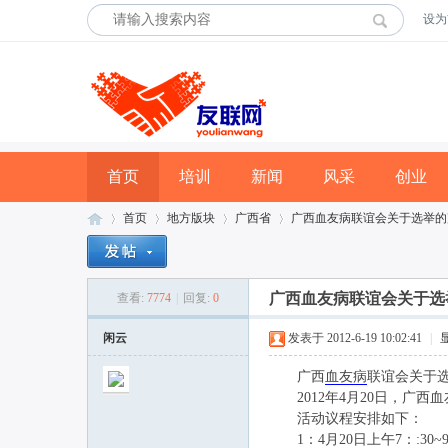
设为
首页
培训
新闻
风采
创业
首页
地方版块
广西省
广西血友病联谊会关于选举的
广西血友病联谊会关于选
查看:
7774
|
回复:
0
友
»
›
›
›
闲云
发表于 2012-6-19 10:02:41
|
广西
血友病
联谊会关于
2012年4月20日，广西
活动议程安排如下：
1：4月20日上午7：:30~