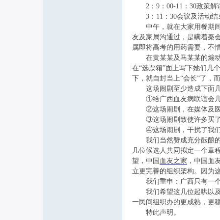
2：9：00-11：30政策
3：11：30会议及活动结
中午，就在大家用餐期间，
联
友及家属沟通过，是瞒着秦
属即将高考的用药需要，不惜
在黄某某及马某某的煽动下
在“选票箱”面上写下她们几
下，就自封当上“会长”了，
这场闹剧至少造成下面几
①给广西血友病联谊会几年
②这场闹剧，在媒体及医务
③这场闹剧致使许多买了车
网
④这场闹剧，干扰了我们一
我们当然赞成充分酝酿的，
几位候选人共同拟定一个章
望，中国
血友之家
，中国血
立更完善的组织架构。因为
我们重申：广西只有一个“
我们希望这几位起哄以及闹
一民间组织办的更成熟，更
特此声明。