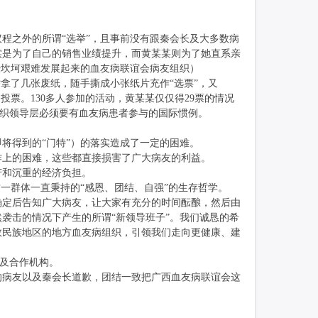
之外的所谓“选举”，且事前没有跟秦会长及大多数病
实是为了自己的销售业绩提升，而黄某某则为了她直系亲
经坎坷艰难发展起来的血友病联谊会病友组织）
拿了几张废纸，随手撕成小张纸片充作“选票”，又
票。130多人参加的活动，黄某某仅仅得29票的情况
组织领导层必须要有血友病患者参与的国际惯例。
得到的“门特”）的落实造成了一定的困难。
上的困难，这些都直接损害了广大病友的利益。
和沉重的经济负担。
一群体一直秉持的“感恩、团结、自强”的生存哲学。
定后告知广大病友，让大家有充分的时间酝酿，然后由
袭击的情况下产生的所谓“新领导班子”。我们诚恳的希
数民族地区的地方血友病组织，引领我们走向更健康、建
及合作机构。
病友以及秦会长道歉，团结一致把广西血友病联谊会这