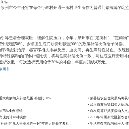
.5元。
州市今年还将在每个行政村开通一所村卫生所作为普通门诊统筹的定点机构
。
患者合理就医，缓解住院压力，今年，泉州市在“定病种”、“定药物”
费用按照50%、乡镇卫生院门诊费用按照90%的政策补偿比例给予补偿。
和放射治疗、器官移植抗排异反应、血友病、再生障碍性贫血、系统性红
9种特殊病种的门诊补偿比例，将与住院补偿比例一致，与住院医疗费用补
透析次数，每次透析费用给予70%的补偿，年度封顶线4万元。
泉州市
重大疾病纳入补偿范围 补偿比80%
•
荣县新农合住院最高可获1
•
武汉血友病等12类大病
75%比例报销
•
血友病等12类疾病纳入
病现共计48种疾病
•
2013年常州新北区新农
柱获得“凡人善举和你一起”年度人物颁奖典礼
•
生活在敬老院的残疾人 孩