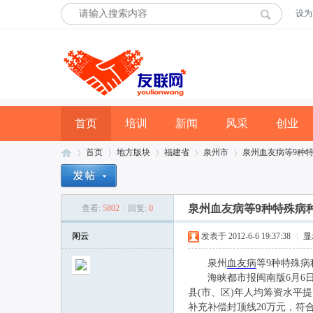
设为
首页
培训
新闻
风采
创业
首页
地方版块
福建省
泉州市
泉州血友病等9种特
泉州血友病等9种特殊病
查看:
5802
|
回复:
0
友
»
›
›
›
›
闲云
发表于 2012-6-6 19:37:38
|
显
泉州
血友病
等9种特殊
海峡都市报闽南版6月6日
县(市、区)年人均筹资水平提高
补充补偿封顶线20万元，符