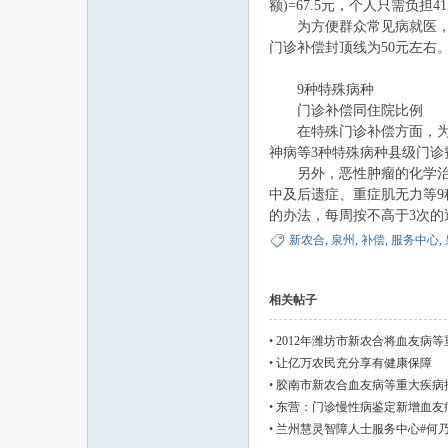
额)=67.5元，个人只需负担41
为方便群众常见病就医，泉
门诊补偿封顶线为50元左右
9种特殊病种
门诊补偿同住院比例
在特殊门诊补偿方面，为引导
神病等3种特殊病种县级门诊
另外，恶性肿瘤的化学治疗
中及后遗症、重症肌无力等
的办法，每周按不高于3次的
新农合
,
泉州
,
补偿
,
服务中心
,
相关帖子
•
2012年潍坊市新农合将血友病等
•
让亿万农民充分享有健康保障
•
胶南市新农合血友病等重大疾病按
•
东营：门诊慢性病鉴定新增血友
•
兰州慧灵智障人士服务中心#何乃