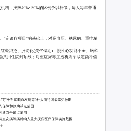
，按照40%~50%的比例予以补偿，每人每年普通
、“定诊疗项目”的基础上，对高血压、糖尿病、重症精
斑狼疮、肝硬化(失代偿期)、慢性心功能不全、脑卒
偿共用住院封顶线；对重症尿毒症透析则采取定额补偿
5万补偿 富顺血友病等9种大病特困者享受救助
纳入保障和救助试点范围
文县新农合试点范围
合将血友病等病种纳入重大疾病医疗保障实施范围
子