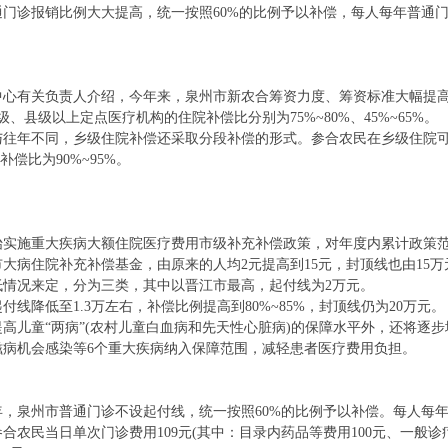
诊报销比例大大提高，统一按照60%的比例予以补偿，每人每年普通门诊
有关负责人介绍，今年来，泉州市新农合筹资力度、筹资标准大幅提高
级、县级以上定点医疗机构的住院补偿比分别为75%~80%、45%~65%。
不同，乡级住院补偿还采取分段补偿的形式。参合农民在乡级住院可补偿费
的补偿比为90%~95%。
始实施重大疾病大额住院医疗费用市级补充补偿政策，对年度内累计政策
大病住院补充补偿基金，由原来的人均2元提高到15元，封顶线也由15万
低情况来定，分为三类，其中以晋江市最高，起付线为2万元。
降低至1.3万左右，补偿比例提高到80%~85%，封顶线仍为20万元。
儿童“两病”(农村儿童白血病和先天性心脏病)的保障水平外，还将逐步
滋病机会感染等6个重大疾病纳入保障范围，减轻患者医疗费用负担。
泉州市普通门诊不设起付线，统一按照60%的比例予以补偿。每人每年普
当日单次门诊费用109元(其中：目录内药品等费用100元、一般诊疗费用9