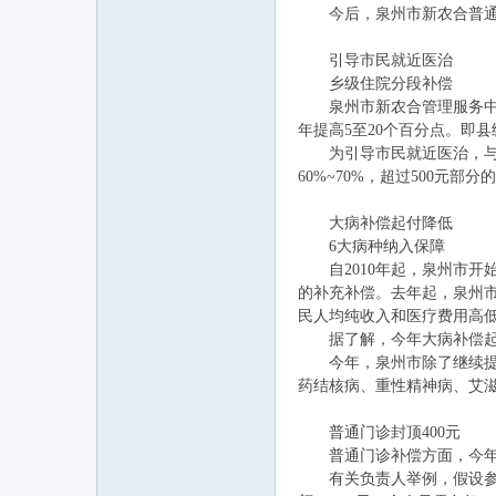
今后，泉州市新农合普通门
引导市民就近医治
联
乡级住院分段补偿
泉州市新农合管理服务中心
年提高5至20个百分点。即县
为引导市民就近医治，与往年
60%~70%，超过500元部分
大病补偿起付降低
6大病种纳入保障
自2010年起，泉州市开
网
的补充补偿。去年起，泉州市
民人均纯收入和医疗费用高
据了解，今年大病补偿起付线
今年，泉州市除了继续提高
药结核病、重性精神病、艾
普通门诊封顶400元
普通门诊补偿方面，今年，
有关负责人举例，假设参合农民