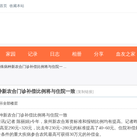
首页
收藏本站
家园
记录
日志
相册
分享
血友之家
殊病种新农合门诊补偿比例将与住院一 ...
种新农合门诊补偿比例将与住院一致
[复制链接]
示全部楼层
病种新农合门诊补偿比例将与住院一致
讯(记者 陈丽娟)今年，泉州新农合筹资标准和报销比例均有提高。记者
至290元~320元，比去年230元~280元的标准提高了40~60元。住
合条件的重大疾病参合农民最高可获得30万元的补偿金。