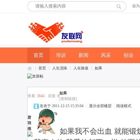
设为
首页
培训
新闻
风采
创业
首页
人生况味
人在旅途
如果
如果
友
»
›
›
›
查看:
3844
|
回复:
8
[复制链接]
发表于 2011-12-15 15:35:04
|
显示全部楼层
|
阅读模式
君
羽
痕
如果我不会出血 就能锻