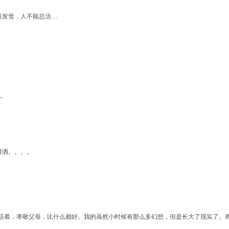
觉，人不能总活 ...
。
潇洒。。。。
活着，孝敬父母，比什么都好。我的虽然小时候有那么多幻想，但是长大了现实了。