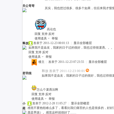
关公哥哥
其实，我也想过很多、很多个如果，但后来我才慢慢发
高论也
回复
支持
反对
使用道具
举报
发表于 2011-12-23 00:01:13
|
显示全部楼层
释放
如果我不是血友，我家的日子过的很好，我也过得很潇洒。。。
回复
支持
反对
使用道具
举报
楼主
|
发表于 2011-12-23 07:23:55
|
显示全部楼层
释放 发表于 2011-12-23 00:01
君羽痕
如果我不是血友，我家的日子过的很好，我也过得很
怎么个潇洒法啊
回复
支持
反对
使用道具
举报
发表于 2012-2-28 11:05:27
|
显示全部楼层
小
感觉不要抱怨难么多了，看看比我们痛苦的人也是很多的，好好
超
愿是男孩）。感觉这样就很好了……