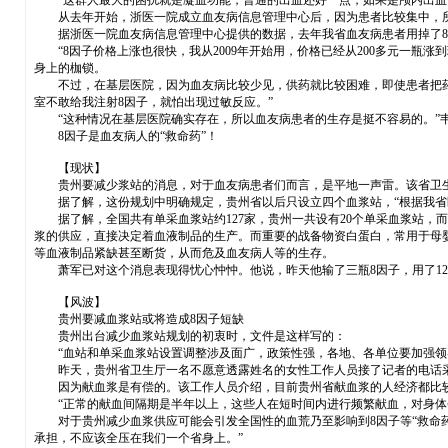
“这群人最大的困扰就是凝血功能，普通的出血还好一点，如果是颅内出血，
从去年开始，浙医一院成立血友病信息管理中心后，因为患者比较集中，所以
据浙医一院血友病信息管理中心提供的数据，去年我省血友病患者用掉了8
“8因子价格上涨也很快，我从2009年开始用，价格已经从200多元一瓶涨
身上的枷锁。
不过，在基层医院，因为血友病比较少见，供药就比较困难，即使患者把药配
室不敢给我注射8因子，就怕出现过敏反应。”
“这种情况在基层医院确实存在，所以血友病患者的生存是挺不容易的。”韦
8因子是血友病人的“救命药”！
【现状】
贵州要减少浆站的消息，对于血友病患者们而言，是平地一声雷。该省卫生厅7月1
据了解，这份规划中明确规定，贵州省以后只设立四个血浆站，“根据我省区
据了解，全国共有单采血浆站约127家，贵州一共设有20个单采血浆站，而
浆的供应，直接决定着血液制品的生产。而重要的战备物资白蛋白，常用于母
等血液制品紧缺甚至断货，从而危及血友病人等的生存。
萧军已对这个消息表现得忧心忡忡。他说，昨天他输了三瓶8因子，用了12
【风波】
贵州要减血浆站或将造成8因子短缺
贵州出台减少血浆站规划的初衷时，文件是这样写的：
“血站和单采血浆站设置调整涉及面广，政策性强，各地、各单位要加强领导
昨天，贵州省卫生厅一名不愿意透露姓名的女性工作人员接了记者的电话采访
因为献血浆是有偿的。该工作人员介绍，目前贵州省献血浆的人经济都比较困
“正常的献血间隔期是半年以上，这些人在短时间内进行频繁献血，对身体会
对于贵州减少血浆供应可能会引发全国性的血荒乃至影响到8因子等“救命药
承担，不应该全压在我们一个省身上。”