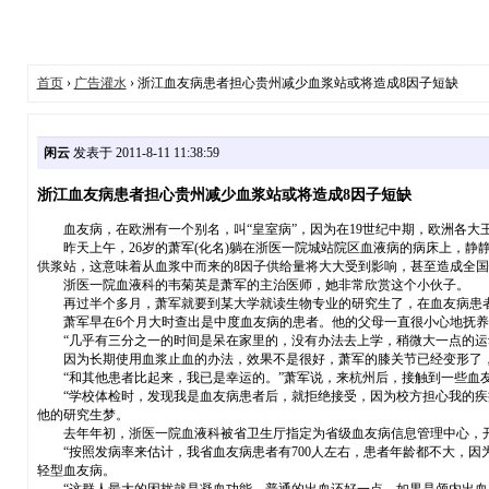
首页
›
广告灌水
› 浙江血友病患者担心贵州减少血浆站或将造成8因子短缺
闲云
发表于 2011-8-11 11:38:59
浙江血友病患者担心贵州减少血浆站或将造成8因子短缺
血友病，在欧洲有一个别名，叫“皇室病”，因为在19世纪中期，欧洲各大
昨天上午，26岁的萧军(化名)躺在浙医一院城站院区血液病的病床上，静
供浆站，这意味着从血浆中而来的8因子供给量将大大受到影响，甚至造成全国
浙医一院血液科的韦菊英是萧军的主治医师，她非常欣赏这个小伙子。
再过半个多月，萧军就要到某大学就读生物专业的研究生了，在血友病患者
萧军早在6个月大时查出是中度血友病的患者。他的父母一直很小心地抚养
“几乎有三分之一的时间是呆在家里的，没有办法去上学，稍微大一点的运动
因为长期使用血浆止血的办法，效果不是很好，萧军的膝关节已经变形了，
“和其他患者比起来，我已是幸运的。”萧军说，来杭州后，接触到一些血友
“学校体检时，发现我是血友病患者后，就拒绝接受，因为校方担心我的疾病
他的研究生梦。
去年年初，浙医一院血液科被省卫生厅指定为省级血友病信息管理中心，开始
“按照发病率来估计，我省血友病患者有700人左右，患者年龄都不大，因为
轻型血友病。