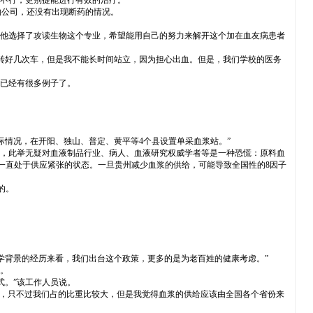
不行，更别提能进行有效的治疗。
公司，还没有出现断药的情况。
所以他选择了攻读生物这个专业，希望能用自己的努力来解开这个加在血友病患者
转好几次车，但是我不能长时间站立，因为担心出血。但是，我们学校的医务
已经有很多例子了。
情况，在开阳、独山、普定、黄平等4个县设置单采血浆站。”
个，此举无疑对血液制品行业、病人、血液研究权威学者等是一种恐慌：原料血
一直处于供应紧张的状态。一旦贵州减少血浆的供给，可能导致全国性的8因子
的。
背景的经历来看，我们出台这个政策，更多的是为老百姓的健康考虑。”
。
。”该工作人员说。
，只不过我们占的比重比较大，但是我觉得血浆的供给应该由全国各个省份来