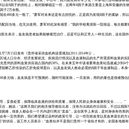
就有生命危险。”韦医生说，早些年，因为血友病非常少见，许多地方连明确诊断都
在8因子的供给上，相对能够稳定一些，近两年8因子来源主要是上海和安徽的生物
因子2万余瓶。
到现在400多元一瓶了。”萧军对未来还是有点担忧的，正是因为发现8因子的紧缺，
回当地，也无法使用。萧军对此深有感受：“我的学校离浙医一院很远，每次都要
医生表示，血友病患者如果能够规范治疗，还是可以和正常人一样生活的，这在国外
5日发布《贵州省采供血机构设置规划(2011-2014年)》。
域人口分布、经济发展状况、疾病流行情况以及血液制品的生产所需原料血浆的实际
光贵州的原料血浆供应就占国内的30%。在未来五年中该省要将血浆站迅速减少到4
婴阻断乙肝传染的乙肝免疫球蛋白，以及血友病人救命必需的8因子等血液制品，本身
00多元钱，血友病是不可预测的，随时可能发病，一旦发病，用药的量也是很难预估
，妥善处置，保障临床血液的供给和质量，保障人民群众身体健康和安全……。”
，她说：“这两天我们的相关领导都在出差，没有办法就此作出回应，不过以我医学
难，很多人都会在一个月内进行两次“卖血”，这在医学上来说，是对身体有伤害的
有一定伤害的，我们希望通过这样的政策引导，让一些百姓改变以卖血来谋生的方式
”的供应，该工作人员表示：“血浆站并不是我们贵州一个省份才有的，全国各地都有