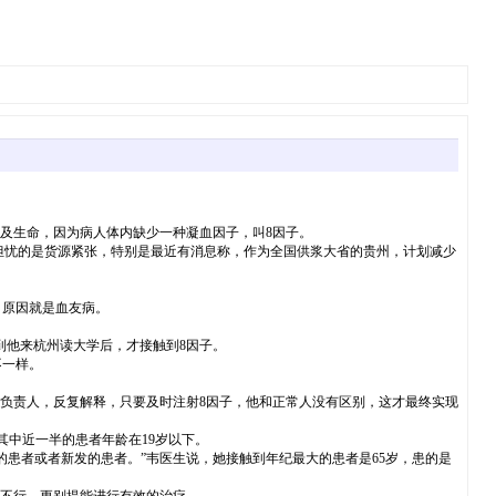
及生命，因为病人体内缺少一种凝血因子，叫8因子。
担忧的是货源紧张，特别是最近有消息称，作为全国供浆大省的贵州，计划减少
原因就是血友病。
。
他来杭州读大学后，才接触到8因子。
不一样。
负责人，反复解释，只要及时注射8因子，他和正常人没有区别，这才最终实现
中近一半的患者年龄在19岁以下。
患者或者新发的患者。”韦医生说，她接触到年纪最大的患者是65岁，患的是