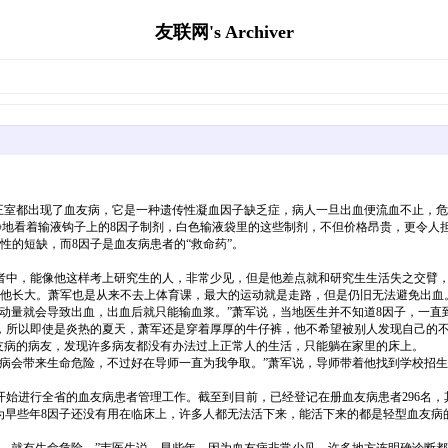
友联网's Archiver
王室都出现了血友病，它是一种遗传性凝血因子缺乏症，病人一旦出血便流血不止，危
静地看着输液钩子上的8因子制剂，白色输液袋里的这些制剂，不但价格昂贵，更令人
性的短缺，而8因子是血友病患者的“救命药”。
中，能像他这样考上研究生的人，非常少见，但是他差点就和研究生生活失之交臂，
他长大。萧军也是从来不去上体育课，最大的运动就是走路，但是仍旧无法避免出血
量就会导致出血，出血后就只能输血浆。”萧军说，当地医生并不知道8因子，一直到
所以即使是炎热的夏天，萧军还是穿着厚厚的牛仔裤，他不希望被别人发现自己的
病的病友，发现许多病友都没有办法过上正常人的生活，只能躺在家里的床上。
会带来生命危险，不过好在导师一直为我争取。”萧军说，导师带着他找到学校招生
进行全省的血友病患者管理工作。截至到目前，已经登记在册血友病患者296名，其
早些年8因子还没有用在临床上，许多人都无法活下来，能活下来的都是轻型血友病的