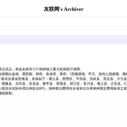
友联网's Archiver
点试点，将血友病等12个病种纳入重大疾病医疗保障。
胞白血病、唇腭裂、肺癌、食道癌、胃癌、1型糖尿病、甲亢、急性心肌梗塞、脑梗
的38个新农合基金统筹县，具体如下：紫云县、西秀区、平坝县、关岭县、普定县、大
、晴隆县、贞丰县、安龙县、册亨县、望谟县、碧江区、务川县、遵义县、正安县、
农合实际补偿比例应达80%，病种救治费用在全省未出台单病种限定费用标准之前
顶线限制。