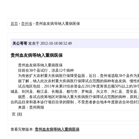
首页
›
贵州省
› 贵州血友病等纳入重病医保
关公哥哥
发表于 2012-10-18 08:52:49
贵州血友病等纳入重病医保
贵州血友病等纳入重病医保
目前在38个县试行，涉及12个病种
为有效扩大农村重大疾病医疗保障受益面，近日，贵州省选取38个县作为重
据了解，纳入此次农村重大疾病医疗保障试点范围的病种有血友病、慢性粒细
试点地区包括，2011年末累计结余资金占2012年度筹资总额50%以上
城县、剑河县、榕江县、长顺县、都匀市、罗甸县、兴义市、兴仁县、普安县
据悉，各试点统筹地区对新纳入重大疾病医疗保障试点范围的病种，原则上新
合药品目录和基本诊疗项目目录的限制，不受患者参合地本年度新农合补偿封
来源：贵州商报
页:
[1]
查看完整版本:
贵州血友病等纳入重病医保