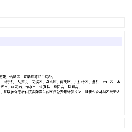
死、结肠癌、直肠癌等12个病种。
方县、威宁县、纳雍县、花溪区、乌当区、南明区、六枝特区、盘县、钟山区、水
仁怀市、红花岗、赤水市、道真县、绥阳县、凤冈县。
，暂以参合患者住院实际发生的医疗总费用计算报补，且新农合补偿不受新农