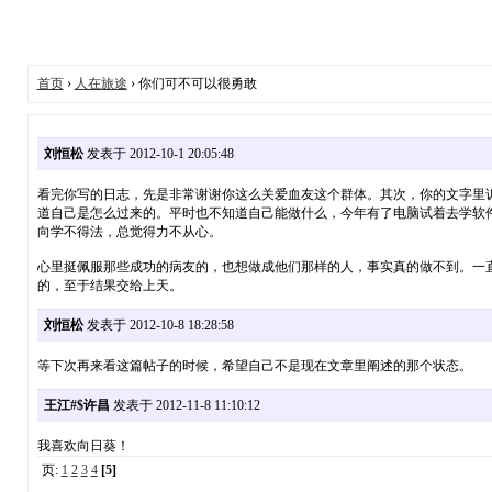
首页
›
人在旅途
› 你们可不可以很勇敢
刘恒松
发表于 2012-10-1 20:05:48
看完你写的日志，先是非常谢谢你这么关爱血友这个群体。其次，你的文字里
道自己是怎么过来的。平时也不知道自己能做什么，今年有了电脑试着去学软件
向学不得法，总觉得力不从心。
心里挺佩服那些成功的病友的，也想做成他们那样的人，事实真的做不到。一
的，至于结果交给上天。
刘恒松
发表于 2012-10-8 18:28:58
等下次再来看这篇帖子的时候，希望自己不是现在文章里阐述的那个状态。
王江#$许昌
发表于 2012-11-8 11:10:12
我喜欢向日葵！
页:
1
2
3
4
[5]