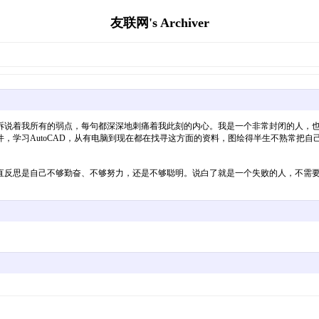
友联网's Archiver
诉说着我所有的弱点，每句都深深地刺痛着我此刻的内心。我是一个非常封闭的人，
，学习AutoCAD，从有电脑到现在都在找寻这方面的资料，图绘得半生不熟常把
直反思是自己不够勤奋、不够努力，还是不够聪明。说白了就是一个失败的人，不需